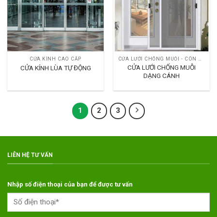
CỬA KÍNH CAO CẤP
CỬA LƯỚI CHỐNG MUỖI - CÔN TRÙNG
CỬA LƯỚI CHỐNG MUỖI
CỬA KÍNH LÙA TỰ ĐỘNG
DẠNG CÁNH
1
2
3
LIÊN HỆ TƯ VẤN
Nhập số điện thoại của bạn để được tư vấn