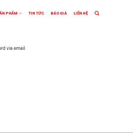
ẢN PHẨM
TIN TỨC
BÁO GIÁ
LIÊN HỆ
rd via email.