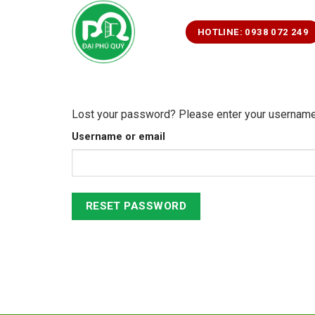
Bỏ
qua
HOTLINE: 0938 072 249
nội
dung
Lost your password? Please enter your username o
Username or email
RESET PASSWORD