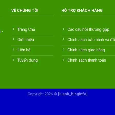
VỀ CHÚNG TÔI
HỖ TRỢ KHÁCH HÀNG
Trang Chủ
Các câu hỏi thường gặp
 -
Giới thiệu
Chính sách bảo hành và đổi
Liên hệ
Chính sách giao hàng
Tuyển dụng
Chính sách thanh toán
Copyright 2026 ©
[luanlt_bloginfo]